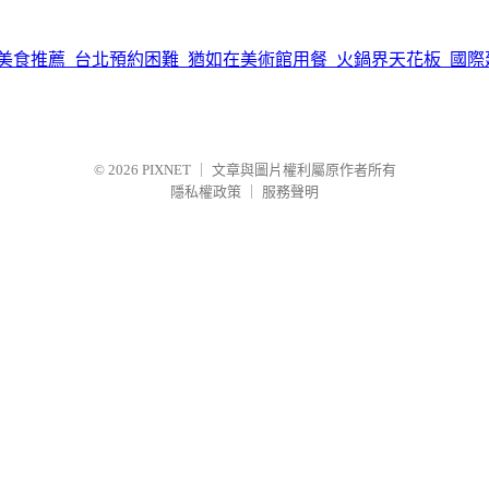
北美食推薦_台北預約困難_猶如在美術館用餐_火鍋界天花板_國際
© 2026
PIXNET
｜
文章與圖片權利屬原作者所有
隱私權政策
｜
服務聲明