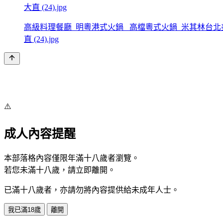
高級料理餐廳_明粵港式火鍋_ 高檔粵式火鍋_米其林台
直 (24).jpg
⚠️
成人內容提醒
本部落格內容僅限年滿十八歲者瀏覽。
若您未滿十八歲，請立即離開。
已滿十八歲者，亦請勿將內容提供給未成年人士。
我已滿18歲
離開