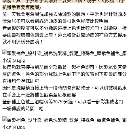
準備工具：手扒雞手套兩雙、髮夾2-3個、鏡子、大阪梳 (手
扒雞手套要套兩層)
前一天我會用深層洗加強去除頭髮的髒污，平常也是針對頭皮
清潔居多可以看到靠近頭皮的髮根退色程度比較明顯
看頭髮的厚度可以多分幾層這樣上色也比較均勻，跟染髮一樣
要由最裡層補色到最上層，這比較針對靠頭皮的補色方式髮尾
就不用這樣分層唷！
長度夠就直接拉到前面全部抓著一起補色即可，因髮尾要有漸
層的紫色，藍色的部分我就上色到下巴的位置剩下乾髮的部分
直接均勻塗抹即可
因他是洗髮精直接上待一段時間會有點乾硬，可以稍微噴點水
在手套上一邊將補色戳柔至每根頭髮
全部補上色戴上浴帽稍等20-30分鐘，可以看一部影集或者打
一場傳說的時間 哈