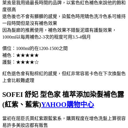
萊肯是我用過最長時間的品牌，以紫色紅色補色來說他的飽和
度很高
退色後也不會有髒髒的感覺，染藍色時用矯色洗冷色系可維持
一段時間但是沒有補色效果
因為髮廊的推薦使用，補色效果不錯髮泥還有護髮效果，
1000ml以每周補色2-3次的程度可用3.5-4個月
價位：1000ml的在1200-1500之間
補色：★★★★★
護髮：★★★★☆
紅色退色會有點棕紅的感覺，但紅非常容易卡色在下次換髮色
上會比較難處理
SOFEI 舒妃 型色家 植萃添加染髮補色露
(紅紫、藍紫)
YAHOO購物中心
當初在屈臣氏買紅紫跟藍紫系，購買程度在增色洗髮上算很容
易許多美妝店都有販售