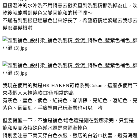
直接溫冷的水沖洗不用特意去戳柔直到洗髮精都洗掉為止，吹
乾後就能看到髮色又變回飽和的樣子嘍～
不過看到髮根已經黑色出來好長了，希望疫情趕緊過去我想去
髮廊漂髮根啦！
我現在使用的就是HK HAKEN苛肯系列Cokan，這麼多使用下
來我個人大推這款CP值相當的高
有灰色、藍色、紫色、紅褐色、咖啡棕、亮紅色、酒紅色、亮
紫色、葡萄紅，手癢想自己玩漸層也可以 哈
但要提醒一下，不論是補色/增色還是剛在髮廊染完，只要是
飽和度高及特殊色碰水還是會逐漸掉色
特別要注意下雨天穿白色衣服、飯店的白浴巾枕套，還有海邊