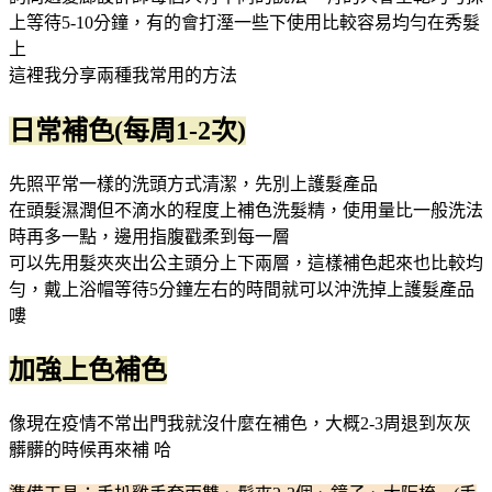
上等待5-10分鐘，有的會打溼一些下使用比較容易均勻在秀髮
上
這裡我分享兩種我常用的方法
日常補色(每周1-2次)
先照平常一樣的洗頭方式清潔，先別上護髮產品
在頭髮濕潤但不滴水的程度上補色洗髮精，使用量比一般洗法
時再多一點，邊用指腹戳柔到每一層
可以先用髮夾夾出公主頭分上下兩層，這樣補色起來也比較均
勻，戴上浴帽等待5分鐘左右的時間就可以沖洗掉上護髮產品
嘍
加強上色補色
像現在疫情不常出門我就沒什麼在補色，大概2-3周退到灰灰
髒髒的時候再來補 哈