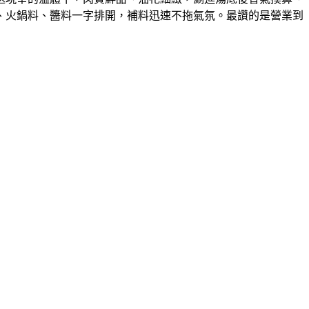
、火鍋料、醬料一字排開，補料迅速不拖氣氛。最讚的是營業到