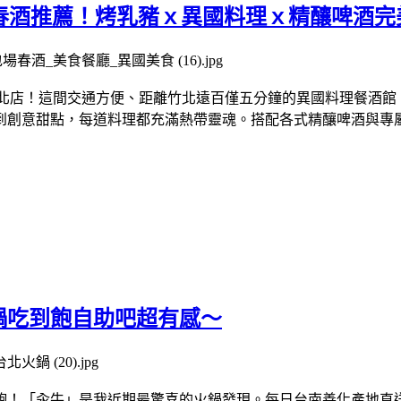
春酒推薦！烤乳豬ｘ異國料理ｘ精釀啤酒完
竹北店！這間交通方便、距離竹北遠百僅五分鐘的異國料理餐酒館
到創意甜點，每道料理都充滿熱帶靈魂。搭配各式精釀啤酒與專
鍋吃到飽自助吧超有感～
飽！「汆牛」是我近期最驚喜的火鍋發現。每日台南善化產地直