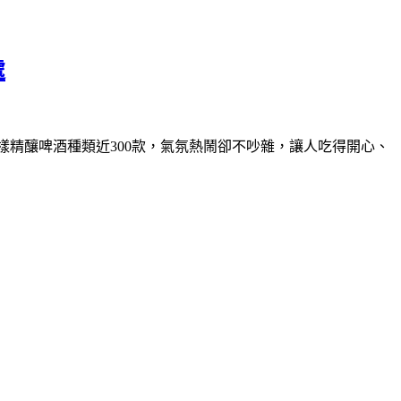
處
精釀啤酒種類近300款，氣氛熱鬧卻不吵雜，讓人吃得開心、