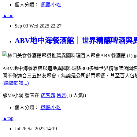
個人分類：
餐廳/小吃
▲top
Sep
03
Wed
2025
22:27
ABV地中海餐酒館｜世界精釀啤酒與
ABV地中海餐酒館以道地異國料理與300多種世界精釀啤酒
間不僅適合三五好友聚會，無論是公司部門聚餐、甚至百人包
(繼續閱讀...)
鄒Ma小涓 發表在
痞客邦
留言
(1)
人氣(
)
個人分類：
餐廳/小吃
▲top
Jul
26
Sat
2025
14:19