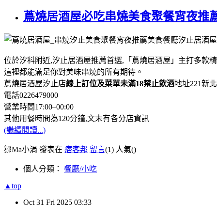
蔦燒居酒屋必吃串燒美食聚餐宵夜推
位於汐科附近,汐止居酒屋推薦首選,「蔦燒居酒屋」主打多款精
這裡都能滿足你對美味串燒的所有期待。
蔦燒居酒屋汐止店
線上訂位
及菜單
未滿18禁止飲酒
地址221新
電話0226479000
營業時間17:00–00:00
其他用餐時間為120分鐘,文末有各分店資訊
(繼續閱讀...)
鄒Ma小涓 發表在
痞客邦
留言
(1)
人氣(
)
個人分類：
餐廳/小吃
▲top
Oct
31
Fri
2025
03:33