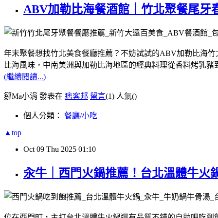
ABV加勒比海餐酒館｜竹北聚餐尾牙
年末聚餐想找竹北美食餐廳推薦？不妨試試的ABV加勒比海
比海風味，中南美洲與加勒比海地區的經典料理從香料烤乳豬
(繼續閱讀...)
鄒Ma小涓 發表在
痞客邦
留言
(1)
人氣(
)
個人分類：
餐廳/小吃
▲top
Oct
09
Thu
2025
01:10
汆牛｜西門火鍋推薦！台北溫體牛火
位在西門町，主打台北溫體牛火鍋還有品質不錯的自助吧吃到