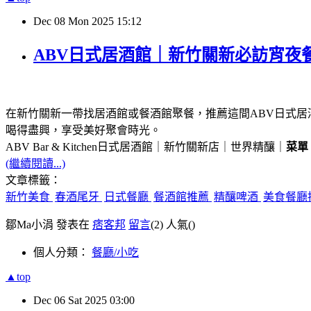
Dec
08
Mon
2025
15:12
ABV日式居酒館｜新竹關新必訪宵夜
在新竹關新一帶找居酒館或餐酒館聚餐，推薦這間ABV日式居
喝得盡興，享受美好聚會時光。
ABV Bar & Kitchen日式居酒館｜新竹關新店｜世界精釀｜
菜單
(繼續閱讀...)
文章標籤：
新竹美食
春酒尾牙
日式餐廳
餐酒館推薦
精釀啤酒
美食餐廳
鄒Ma小涓 發表在
痞客邦
留言
(2)
人氣(
)
個人分類：
餐廳/小吃
▲top
Dec
06
Sat
2025
03:00