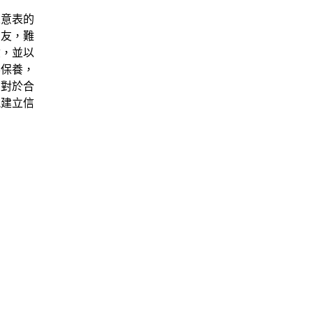
人意表的
朋友，難
驗，並以
容保養，
。對於合
能建立信