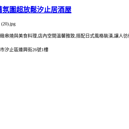
薦氛圍超放鬆汐止居酒屋
緻串燒與美食料理,店內空間溫馨雅致,搭配日式風格裝潢,讓人
北市汐止區連興街26號1樓