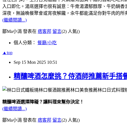
入口即化。湯底選擇也很有誠意：牛骨湯濃郁醇厚、牛奶鍋香
深夜，無論晚餐聚會或宵夜解饞，汆牛都能滿足你對牛肉的所
(繼續閱讀...)
鄒Ma小涓 發表在
痞客邦
留言
(2)
人氣(
)
個人分類：
餐廳/小吃
▲top
Sep
15
Mon
2025
10:51
精釀啤酒怎麼挑？侍酒師推薦新手搭
精釀啤酒選擇障礙？讓料理來幫你決定！
(繼續閱讀...)
鄒Ma小涓 發表在
痞客邦
留言
(2)
人氣(
)