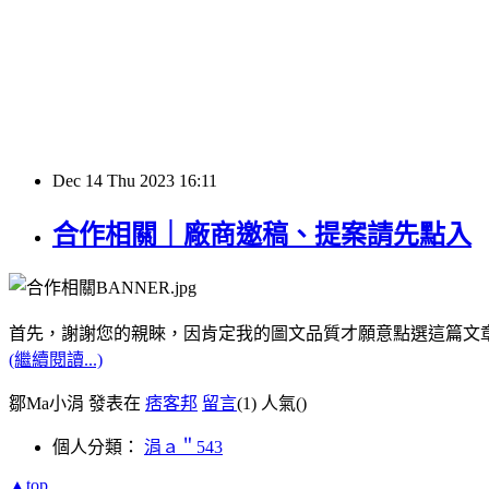
Dec
14
Thu
2023
16:11
合作相關｜廠商邀稿、提案請先點入
首先，謝謝您的親睞，因肯定我的圖文品質才願意點選這篇文
(繼續閱讀...)
鄒Ma小涓 發表在
痞客邦
留言
(1)
人氣(
)
個人分類：
涓ａ＂543
▲top