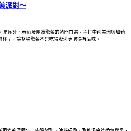
美派對～
，是尾牙、春酒及團體聚餐的熱門首選。主打中南美洲與加勒
屬杯型，讓整場聚餐不只吃得澎湃更喝得有品味。
送現宰的溫體牛，肉質鮮甜、油花細緻，涮進湯底後香氣撲鼻、