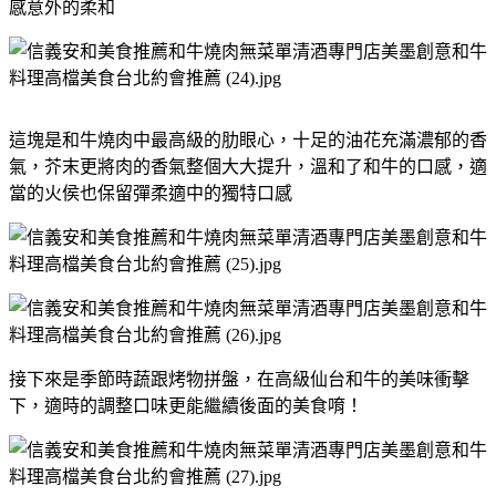
感意外的柔和
這塊是和牛燒肉中最高級的肋眼心，十足的油花充滿濃郁的香
氣，芥末更將肉的香氣整個大大提升，溫和了和牛的口感，適
當的火侯也保留彈柔適中的獨特口感
接下來是季節時蔬跟烤物拼盤，在高級仙台和牛的美味衝擊
下，適時的調整口味更能繼續後面的美食唷！