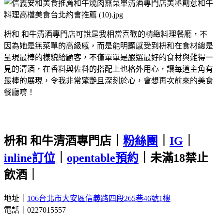
枡和 和牛清酒專門店可說是我相當喜歡的精緻料理餐廳，不
因為她是無菜單的高級感，而是能明顯感受到枡和在食材總是
呈現最棒的樣貌給顧客，不僅單單是嚴選最好的食材與難得一
見的清酒，在香料與佐料的搭配上也格外用心，讓每道主角有
最棒的展現，令我非常驚艷且深刻於心，會想再次前來的美食
餐廳唷！
枡和 和牛清酒專門店｜
粉絲團
｜
IG
｜
inline訂位
｜
opentable預約
｜未滿18禁止
飲酒｜
地址｜
106台北市大安區信義路四段265巷46號1樓
電話｜0227015557