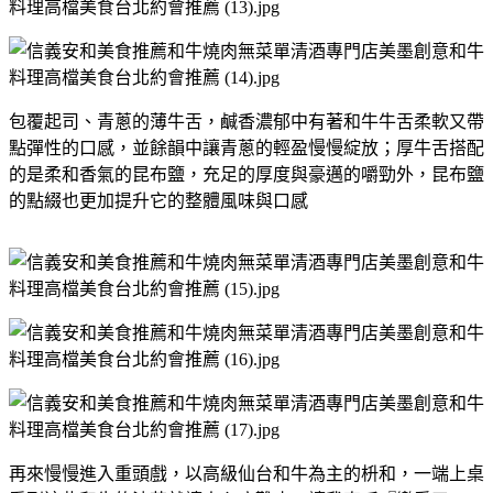
包覆起司、青蔥的薄牛舌，鹹香濃郁中有著和牛牛舌柔軟又帶
點彈性的口感，並餘韻中讓青蔥的輕盈慢慢綻放；厚牛舌搭配
的是柔和香氣的昆布鹽，充足的厚度與豪邁的嚼勁外，昆布鹽
的點綴也更加提升它的整體風味與口感
再來慢慢進入重頭戲，以高級仙台和牛為主的枡和，一端上桌