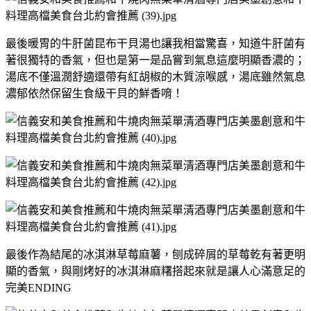
最後暖胃的牛肝菌昆布干貝湯也讓我相當驚喜，知道牛肝菌有
著很獨特的香氣，但也是第一是品嘗到氣息這麼明顯香濃的；
湯底不僅溫潤舒適還帶有紅胡椒的木質涼喉感，湯底雖然氣息
濃郁依然保留生食級干貝的鮮香唷！
最後作為結尾的冰淇淋草莓麻薯，刨成碎屑的草莓乾有著更明
顯的香氣，與剛烤好的冰淇淋麻糬搭起來就是讓人心滿意足的
完美ENDING