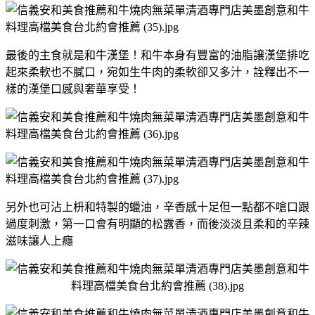
最後的主食就是和牛漢堡！和牛本身有豐富的油脂讓漢堡排吃
起來柔軟也不膩口，宛如生牛肉的柔軟卻又多汁，詮釋出不一
樣的漢堡口感與奢華享受！
另外也可沾上枡和特製的蠟油，辛香感十足但一點都不嗆口跟
過度刺激，第一口會有明顯的松露香，而後淡淡且柔和的辛辣
滋味讓人上癮