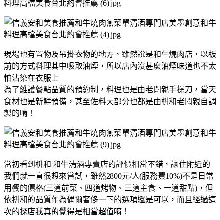
現場也有置物及吊掛衣物的地方，雖然說是和牛燒肉店，以板
前的方式料理其中吸取油煙，所以店內沒甚麼油煙味道也不太
怕沾染在衣服上
為了維護餐點品質的預約制，料理也是由老闆親手操刀，當天
食材也是新鮮預備，甚至佐料大部分也都是由枡和老闆親自調
製的唷！
當初看到枡和 和牛清酒專賣店的評價相當不錯，讓住附近的
我們就一直很想來嘗試，雖然2800元/人(服務費10%)不是日常
用餐的價格(三道前菜、四道烤物、三道主食、一道甜點)，但
依枡和的品質作為偶爾奢侈一下的選項還是可以，而且經過這
次的探店我真的覺得是相當超值唷！