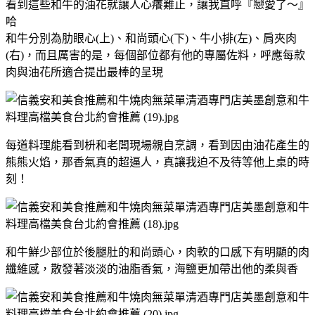
看到這些和牛的油花就讓人心癢難止，讓我直呼『戀愛了～』
哈
和牛分別為肋眼心(上)、和尚頭心(下)、牛小排(左)、肩夾肉
(右)，而且厲害的是，每個部位都有他的專屬佐料，呼應每款
肉與油花所適合提出最棒的呈現
每道料理能看到枡和老闆現場親自烹調，看到因由油花產生的
熊熊火焰，那香氣真的超逼人，真讓我迫不及待等他上桌的時
刻！
和牛鮮少部位於後腿肚的和尚頭心，肉軟的口感下有明顯的肉
纖維感，散發著淡淡的油脂香氣，海鹽更加帶出他的柔與香