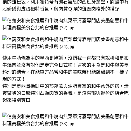
稱的雞松坂，利用獨特帶有礦石氣息的西班牙黑鹽，餘韻中有
股硫磺與皮蛋獨特香氣，與肉質Ｑ彈的雞頸肉格外的搭配
使用牛肋條為主的墨西哥捲餅，沒錯我一直都只有說枡和是和
牛燒肉並沒有說他是走完全日式唷！這次的主食是和牛與美墨
料理的結合，在能單方品嘗和牛的美味時也能體驗到不一樣呈
現的方式！
特別是墨西哥捲餅中的莎莎醬與油脂豐富的和牛意外的搭，清
爽微酸的口感特別凸顯肉質的香氣，是道濃郁與輕盈的結合吃
起來特別爽口