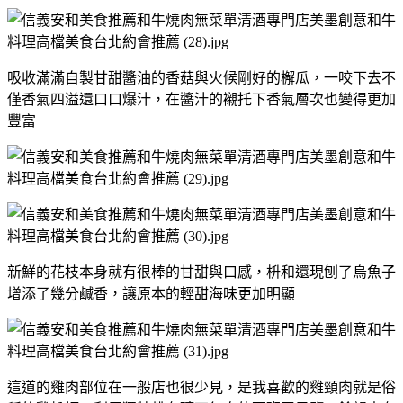
吸收滿滿自製甘甜醬油的香菇與火候剛好的檞瓜，一咬下去不
僅香氣四溢還口口爆汁，在醬汁的襯托下香氣層次也變得更加
豐富
新鮮的花枝本身就有很棒的甘甜與口感，枡和還現刨了烏魚子
增添了幾分鹹香，讓原本的輕甜海味更加明顯
這道的雞肉部位在一般店也很少見，是我喜歡的雞頸肉就是俗