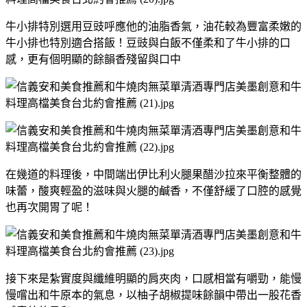
牛小排特別選用豆豉呼應他的油脂香氣，油花較為豐富柔嫩的
牛小排也特別適合搭飯！豆豉與白飯不僅柔和了牛小排的口
感，更有個明顯的餘韻香殘留與口中
在幾道的料理後，中間端出伊比利火腿果醋沙拉來平衡整體的
味蕾，酸爽輕盈的滋味與火腿的鹹香，不僅舒緩了口腔的感覺
也再次開胃了呢！
接下來是紮實度與纖維明顯的肩夾肉，口感相當有嚼勁，能慢
慢嚐出和牛原本的氣息，以柚子胡椒提味餘韻中帶出一股花香