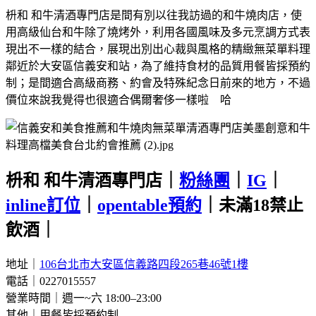
枡和 和牛清酒專門店是間有別以往我訪過的和牛燒肉店，使
用高級仙台和牛除了燒烤外，利用各國風味及多元烹調方式表
現出不一樣的結合，展現出別出心裁與風格的精緻無菜單料理
鄰近於大安區信義安和站，為了維持食材的品質用餐皆採預約
制；是間適合高級商務、約會及特殊紀念日前來的地方，不過
價位來說我覺得也很適合偶爾奢侈一樣啦 哈
枡和 和牛清酒專門店｜
粉絲團
｜
IG
｜
inline訂位
｜
opentable預約
｜未滿18禁止
飲酒｜
地址｜
106台北市大安區信義路四段265巷46號1樓
電話｜0227015557
營業時間｜週一~六 18:00–23:00
其他｜用餐皆採預約制